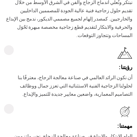
نبتكر ونُعلي اندماج الزجاج والفن في الشرق الأوسط من خلال
تقديم حلول زجاجية فنية عالية الجودة للمصممين الداخليين
والخارجيين. كمصدر إلهام لجميع مصممي الديكور، ندمج بين الإبداع
والحرفية والابتكار لتقديم قطع زجاجية مخصصة مبهرة تَحْوَل
المساحات وتتجاوز التوقعات.
رؤيتنا:
أن نكون الرائد العالمي في صناعة معالجة الزجاج، معترفًا بنا
لحلولنا الزجاجية الفنية الاستثنائية التي تعزز جمال ووظائف
التصاميم المعمارية، واضعين معايير جديدة للتميز والإبداع.
مهمتنا:
إلهام الابتكار والإبداع في صناعة معالجة الزجاج. نحن ملتزمون